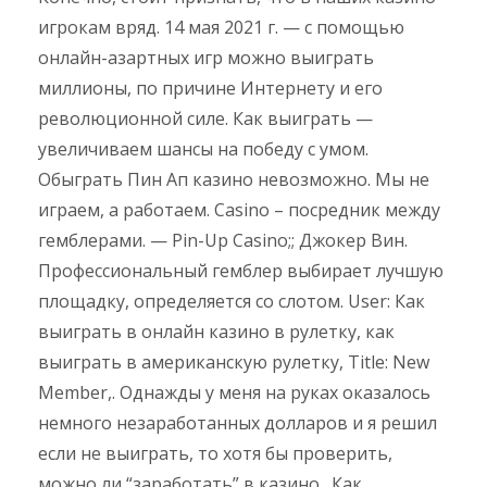
игрокам вряд. 14 мая 2021 г. — с помощью
онлайн-азартных игр можно выиграть
миллионы, по причине Интернету и его
революционной силе. Как выиграть —
увеличиваем шансы на победу с умом.
Обыграть Пин Ап казино невозможно. Мы не
играем, а работаем. Casino – посредник между
гемблерами. — Pin-Up Casino;; Джокер Вин.
Профессиональный гемблер выбирает лучшую
площадку, определяется со слотом. User: Как
выиграть в онлайн казино в рулетку, как
выиграть в американскую рулетку, Title: New
Member,. Однажды у меня на руках оказалось
немного незаработанных долларов и я решил
если не выиграть, то хотя бы проверить,
можно ли “заработать” в казино,. Как