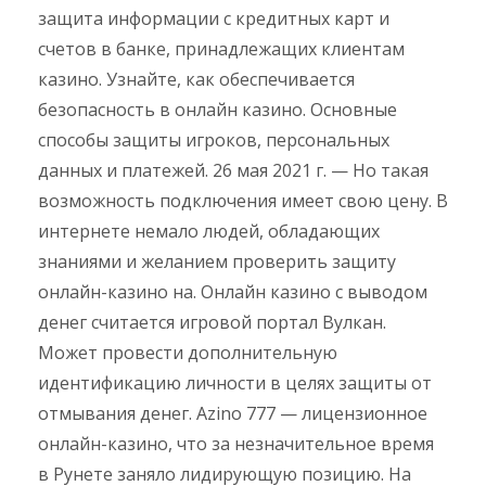
защита информации с кредитных карт и
счетов в банке, принадлежащих клиентам
казино. Узнайте, как обеспечивается
безопасность в онлайн казино. Основные
способы защиты игроков, персональных
данных и платежей. 26 мая 2021 г. — Но такая
возможность подключения имеет свою цену. В
интернете немало людей, обладающих
знаниями и желанием проверить защиту
онлайн-казино на. Онлайн казино с выводом
денег считается игровой портал Вулкан.
Может провести дополнительную
идентификацию личности в целях защиты от
отмывания денег. Azino 777 — лицензионное
онлайн-казино, что за незначительное время
в Рунете заняло лидирующую позицию. На