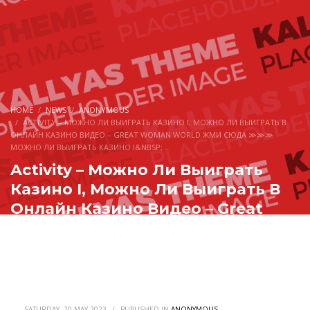
HOME
NEWS
ANONYMOUS
ACTIVITY – МОЖНО ЛИ ВЫИГРАТЬ КАЗИНО I, МОЖНО ЛИ ВЫИГРАТЬ В
ОНЛАЙН КАЗИНО ВИДЕО – GREAT WOMAN WORLD ЖМИ СЮДА ≫≫≫
МОЖНО ЛИ ВЫИГРАТЬ КАЗИНО I&NBSP;
Activity – Можно Ли Выиграть
Казино I, Можно Ли Выиграть В
Онлайн Казино Видео – Great
Woman World Жми Сюда ≫≫≫
Можно Ли Выиграть Казино
I&Nbsp;
SATURDAY, 20 MAY 2023
/
PUBLISHED IN
ANONYMOUS