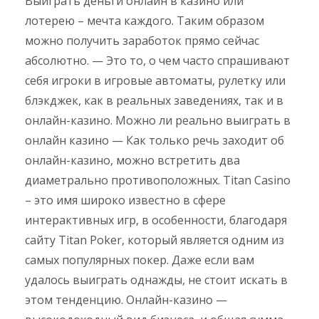
Выиграть деньги онлайн в казино или
лотерею – мечта каждого. Таким образом
можно получить заработок прямо сейчас
абсолютно. — Это то, о чем часто спрашивают
себя игроки в игровые автоматы, рулетку или
блэкджек, как в реальных заведениях, так и в
онлайн-казино. Можно ли реально выиграть в
онлайн казино — Как только речь заходит об
онлайн-казино, можно встретить два
диаметрально противоположных. Titan Casino
– это имя широко известно в сфере
интерактивных игр, в особенности, благодаря
сайту Titan Poker, который является одним из
самых популярных покер. Даже если вам
удалось выиграть однажды, не стоит искать в
этом тенденцию. Онлайн-казино —