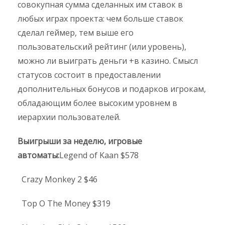
совокупная сумма сделанных им ставок в
любых играх проекта: чем больше ставок
сделал геймер, тем выше его
пользовательский рейтинг (или уровень),
можно ли выиграть деньги +в казино. Смысл
статусов состоит в предоставлении
дополнительных бонусов и подарков игрокам,
обладающим более высоким уровнем в
иерархии пользователей.
Выигрыши за неделю, игровые
автоматы:
Legend of Kaan $578
Crazy Monkey 2 $46
Top O The Money $319