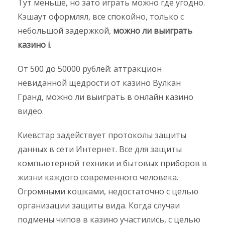
Тут меньше, но зато играть можно где угодно.
Кэшаут оформлял, все спокойно, только с
небольшой задержкой,
можно ли выиграть
казино i
.
От 500 до 50000 рублей: аттракцион
невиданной щедрости от казино Вулкан
Гранд, можно ли выиграть в онлайн казино
видео.
Киевстар задействует протоколы защиты
данных в сети Интернет. Все для защиты
компьютерной техники и бытовых приборов в
жизни каждого современного человека.
Огромными кошками, недостаточно с целью
организации защиты вида. Когда случаи
подмены чипов в казино участились, с целью