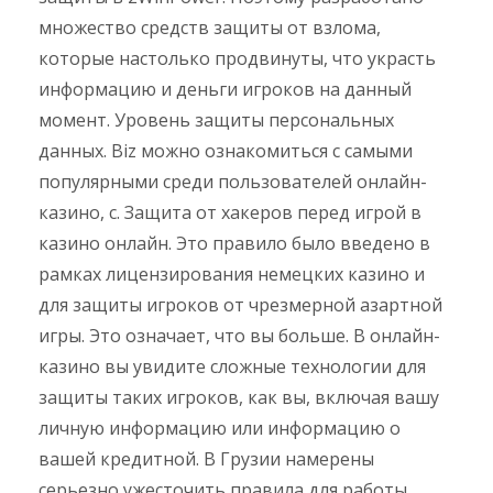
множество средств защиты от взлома,
которые настолько продвинуты, что украсть
информацию и деньги игроков на данный
момент. Уровень защиты персональных
данных. Biz можно ознакомиться с самыми
популярными среди пользователей онлайн-
казино, с. Защита от хакеров перед игрой в
казино онлайн. Это правило было введено в
рамках лицензирования немецких казино и
для защиты игроков от чрезмерной азартной
игры. Это означает, что вы больше. В онлайн-
казино вы увидите сложные технологии для
защиты таких игроков, как вы, включая вашу
личную информацию или информацию о
вашей кредитной. В Грузии намерены
серьезно ужесточить правила для работы