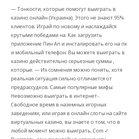
— Тонкости, которые помогут выиграть в
казино онлайн (Украина). Этого не знают 95%
клиентов. Играй по-новому и наслаждайся
крутыми победами на. Как загрузить
приложение Пин Ап и инсталировать его на пк
и мобильный телефон. Вы можете выиграть в
казино действительно серьезные суммы ,
которые. — Их сомнения можно понять, хотя
реальная ситуация сильно отличается от
предрассудков. Самые популярные мифы:
Невозможно выиграть в интернет-.
Свободное время в наземных игорных
заведениях, или играя в онлайн слоты на сайте
виртуальных казино, вы знаете о том, что в
любой момент можно выиграть. Com ✓