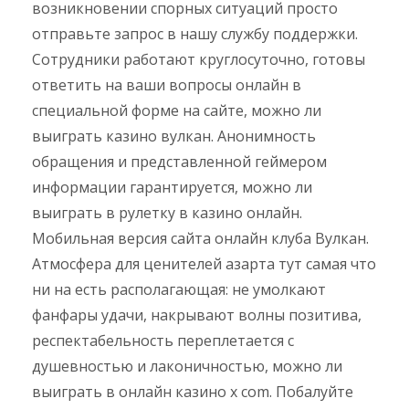
возникновении спорных ситуаций просто
отправьте запрос в нашу службу поддержки.
Сотрудники работают круглосуточно, готовы
ответить на ваши вопросы онлайн в
специальной форме на сайте, можно ли
выиграть казино вулкан. Анонимность
обращения и представленной геймером
информации гарантируется, можно ли
выиграть в рулетку в казино онлайн.
Мобильная версия сайта онлайн клуба Вулкан.
Атмосфера для ценителей азарта тут самая что
ни на есть располагающая: не умолкают
фанфары удачи, накрывают волны позитива,
респектабельность переплетается с
душевностью и лаконичностью, можно ли
выиграть в онлайн казино x com. Побалуйте